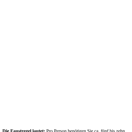
Die Faustregel lautet:
Pro Person benötigen Sie ca. fünf bis zehn