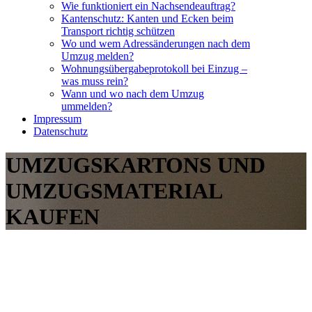
Wie funktioniert ein Nachsendeauftrag?
Kantenschutz: Kanten und Ecken beim
Transport richtig schützen
Wo und wem Adressänderungen nach dem
Umzug melden?
Wohnungsübergabeprotokoll bei Einzug –
was muss rein?
Wann und wo nach dem Umzug
ummelden?
Impressum
Datenschutz
UMZUGSKARTONS UND
UMZUGSMATERIAL
KAUFEN