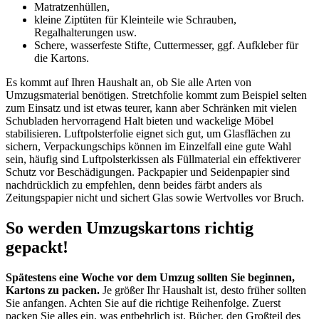
Matratzenhüllen,
kleine Ziptüten für Kleinteile wie Schrauben,
Regalhalterungen usw.
Schere, wasserfeste Stifte, Cuttermesser, ggf. Aufkleber für
die Kartons.
Es kommt auf Ihren Haushalt an, ob Sie alle Arten von
Umzugsmaterial benötigen. Stretchfolie kommt zum Beispiel selten
zum Einsatz und ist etwas teurer, kann aber Schränken mit vielen
Schubladen hervorragend Halt bieten und wackelige Möbel
stabilisieren. Luftpolsterfolie eignet sich gut, um Glasflächen zu
sichern, Verpackungschips können im Einzelfall eine gute Wahl
sein, häufig sind Luftpolsterkissen als Füllmaterial ein effektiverer
Schutz vor Beschädigungen. Packpapier und Seidenpapier sind
nachdrücklich zu empfehlen, denn beides färbt anders als
Zeitungspapier nicht und sichert Glas sowie Wertvolles vor Bruch.
So werden Umzugskartons richtig
gepackt!
Spätestens eine Woche vor dem Umzug sollten Sie beginnen,
Kartons zu packen.
Je größer Ihr Haushalt ist, desto früher sollten
Sie anfangen. Achten Sie auf die richtige Reihenfolge. Zuerst
packen Sie alles ein, was entbehrlich ist. Bücher, den Großteil des