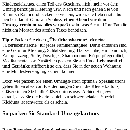
Kinderspielzeugs, einen Teil des Geschirrs, nicht mehr vor dem
Umzug benötigte Kleidung usw. Nach und nach gehen Sie von
Raum zu Raum und packen so viel ein, wie es die Lebenssituation
bereits erlaubt. Ganz am Schluss,
einen Abend vor dem
Umzugstermin muss alles verpackt sein
, was Sie und Ihre Familie
nicht am Morgen des großen Tages benötigen.
Tipp:
Packen Sie einen
„Überlebenskarton“
oder eine
„Überlebenstasche“ für jedes Familienmitglied. Darin enthalten sind
eine Garnitur Kleidung, Schlafkleidung, Hausschuhe, ein Handtuch,
Zahnputzzeug, Seife, Duschgel, Shampoo und Körperpflegemittel,
Medikamente usw. Zusätzlich packen Sie am Ende
Lebensmittel
und Getränke
griffbereit so ein, dass Sie in der neuen Wohnung
eine Mindestversorgung sichern können.
Doch wie packen Sie einen Umzugskarton optimal? Spezialkartons
geben Ihnen alles vor: Kleider hängen Sie in die Kleiderkartons,
Gläser stellen Sie in die Gläserkartons usw. Achten Sie jeweils
darauf, dass Sie die Kartons nicht zu schwer beladen. Speziell
Kleidung ist schwerer, als es schein.
So packen Sie Standard-Umzugskartons
Beim
Bepacken der Standardumzugskartons
sollten Sie schwere